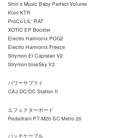
Shin’s Music Baby Perfect Volume
Klon KTR
ProCo LIL' RAT
XOTIC EP Booster
Electro Harmonix POG2
Electro Harmonix Freeze
Strymon El Capistan V2
Strymon blueSky V2
パワーサプライ
CAJ DC/DC Station II
エフェクターボード
Pedaltrain PT-M20-SC Metro 20
パッチケーブル