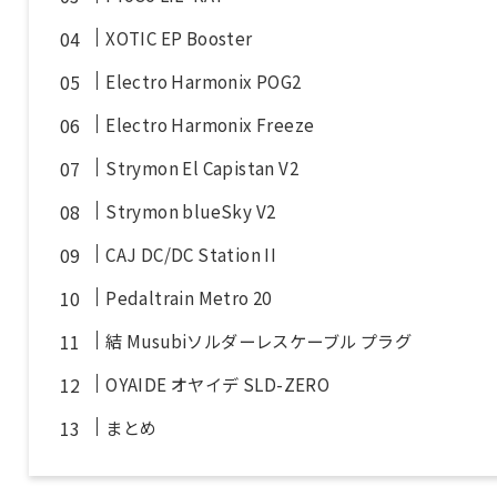
XOTIC EP Booster
Electro Harmonix POG2
Electro Harmonix Freeze
Strymon El Capistan V2
Strymon blueSky V2
CAJ DC/DC Station II
Pedaltrain Metro 20
結 Musubiソルダーレスケーブル プラグ
OYAIDE オヤイデ SLD-ZERO
まとめ