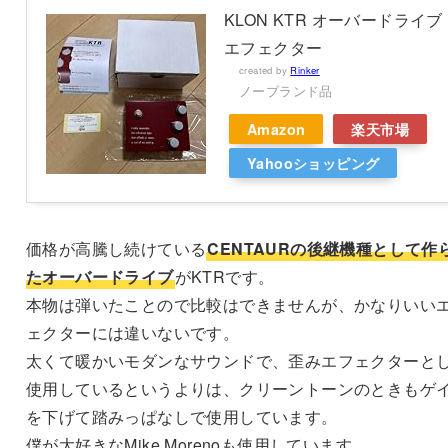
KLON KTR オーバードライブ
エフェクター
created by
Rinker
ノーブランド品
Amazon
楽天市場
Yahooショッピング
価格が高騰し続けている
CENTAURの後継機種として作
たオーバードライブ
がKTRです。
本物は弾いたことので比較はできませんが、かなりいい
ェクターには違いないです。
太くて暖かいモダンなサウンドで、歪みエフェクターと
使用しているというよりは、クリーントーンのときもゲ
を下げて踏みっぱなしで使用しています。
僕が大好きなMike Morenoも使用しています。