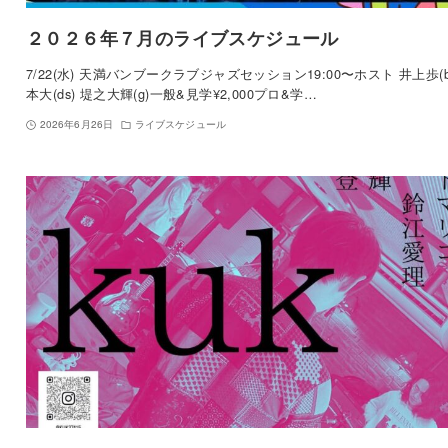
２０２６年７月のライブスケジュール
7/22(水) 天満バンブークラブジャズセッション19:00〜ホスト 井上歩(b
本大(ds) 堤之大輝(g)一般&見学¥2,000プロ&学…
2026年6月26日
ライブスケジュール