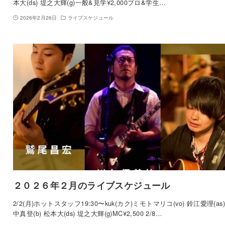
本大(ds) 堤之大輝(g)一般&見学¥2,000プロ&学生…
2026年2月26日
ライブスケジュール
２０２６年２月のライブスケジュール
2/2(月)ホットスタッフ19:30〜kuk(カク)ミモトマリコ(vo) 鈴江愛理(as
中真登(b) 松本大(ds) 堤之大輝(g)MC¥2,500 2/8…