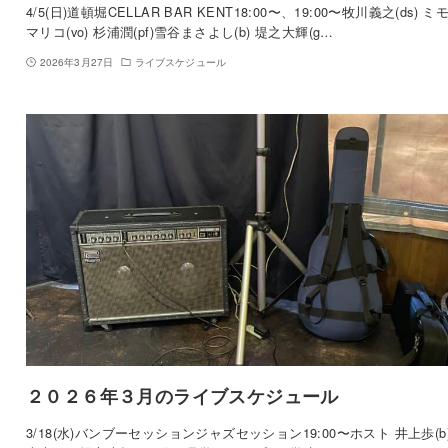
4/5(日)道頓堀CELLAR BAR KENT18:00〜、19:00〜牧川義之(ds) ミ
マリコ(vo) 杉浦潤(pf)雪谷まさよし(b) 堤之大輝(g…
2026年3月27日
ライブスケジュール
２０２６年３月のライブスケジュール
3/18(水)バンブーセッションジャズセッション19:00〜ホスト 井上歩(b)