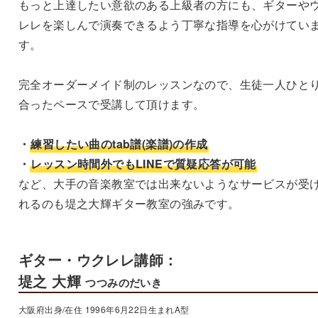
もっと上達したい意欲のある上級者の方にも、ギターや
レレを楽しんで演奏できるよう丁寧な指導を心がけてい
す。
完全オーダーメイド制のレッスンなので、生徒一人ひと
合ったペースで受講して頂けます。
・
練習したい曲のtab譜(楽譜)の作成
・
レッスン時間外でもLINEで質疑応答が可能
など、大手の音楽教室では出来ないようなサービスが受
れるのも堤之大輝ギター教室の強みです。
ギター・ウクレレ講師：
堤之 大輝
つつみのだいき
大阪府出身/在住 1996年6月22日生まれA型