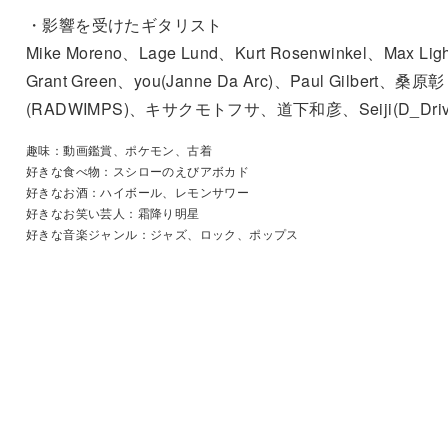
・影響を受けたギタリスト
Mike Moreno、Lage Lund、Kurt Rosenwinkel、Max Lig
Grant Green、you(Janne Da Arc)、Paul Gilbert、桑原彰
(RADWIMPS)、キサクモトフサ、道下和彦、Seiji(D_Driv
趣味：動画鑑賞、ポケモン、古着
好きな食べ物：スシローのえびアボカド
好きなお酒：ハイボール、レモンサワー
好きなお笑い芸人：霜降り明星
好きな音楽ジャンル：ジャズ、ロック、ポップス