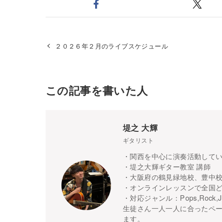
２０２６年２月のライブスケジュール
この記事を書いた人
堤之 大輝
ギタリスト
・関西を中心に演奏活動して
・堤之大輝ギター教室 講師
・大阪府の鶴見緑地校、豊中校
・オンラインレッスンで全国
・対応ジャンル：Pops,Rock,J
生徒さん一人一人に合ったペ
ます。