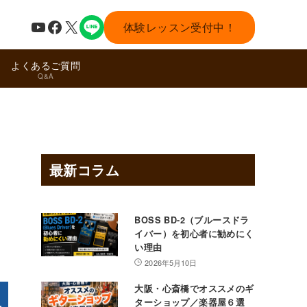
YouTube
Facebook
X
体験レッスン受付中！
よくあるご質問
Q&A
最新コラム
BOSS BD-2（ブルースドラ
イバー）を初心者に勧めにく
い理由
2026年5月10日
大阪・心斎橋でオススメのギ
ターショップ／楽器屋６選