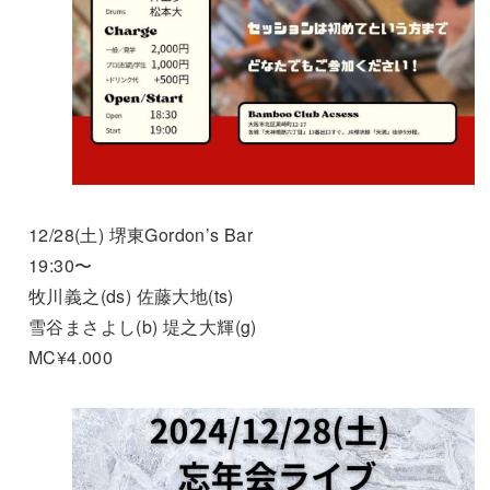
12/28(土) 堺東Gordon’s Bar
19:30〜
牧川義之(ds) 佐藤大地(ts)
雪谷まさよし(b) 堤之大輝(g)
MC¥4.000