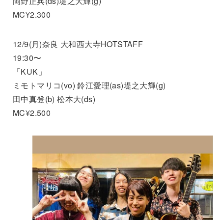
岡野正典(ds)堤之大輝(g)
MC¥2.300
12/9(月)奈良 大和西大寺HOTSTAFF
19:30〜
「KUK」
ミモトマリコ(vo) 鈴江愛理(as)堤之大輝(g)
田中真登(b) 松本大(ds)
MC¥2.500