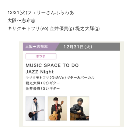
12/31(火)フェリーさんふらわあ
大阪〜志布志
キサクモトフサ(vo) 金井優貴(g) 堤之大輝(g)