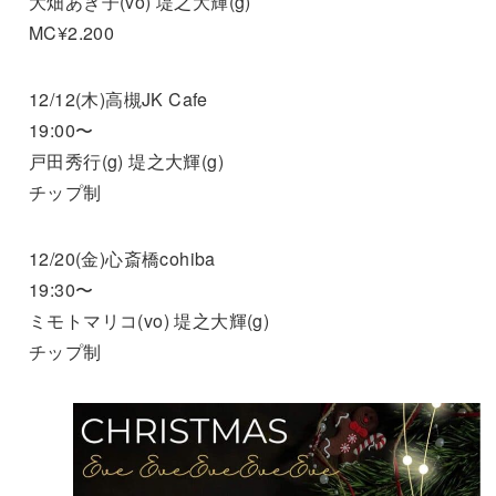
大畑あき子(vo) 堤之大輝(g)
MC¥2.200
12/12(木)高槻JK Cafe
19:00〜
戸田秀行(g) 堤之大輝(g)
チップ制
12/20(金)心斎橋cohiba
19:30〜
ミモトマリコ(vo) 堤之大輝(g)
チップ制