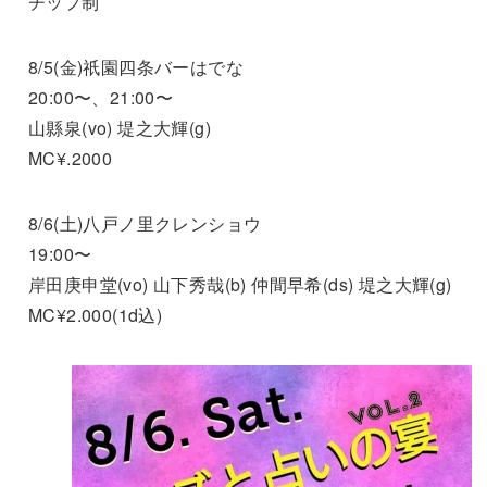
チップ制
8/5(金)祇園四条バーはでな
20:00〜、21:00〜
山縣泉(vo) 堤之大輝(g)
MC¥.2000
8/6(土)八戸ノ里クレンショウ
19:00〜
岸田庚申堂(vo) 山下秀哉(b) 仲間早希(ds) 堤之大輝(g)
MC¥2.000(1d込)