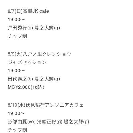
8/7(日)高槻JK cafe
19:00〜
戸田秀行(g) 堤之大輝(g)
チップ制
8/9(火)八戸ノ里クレンショウ
ジャズセッション
19:00〜
田代泰之(b) 堤之大輝(g)
MC¥2.000(1d込)
8/10(水)伏見稲荷アンソニアカフェ
19:00〜
形部由夏(vo) 清舩正好(g) 堤之大輝(g)
チップ制