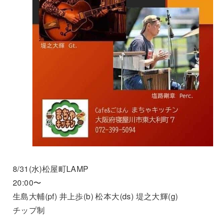
8/31(水)松屋町LAMP
20:00〜
生島大輔(pf) 井上歩(b) 松本大(ds) 堤之大輝(g)
チップ制