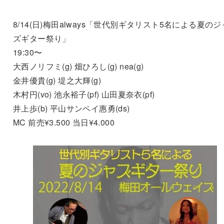
8/14(日)梅田always「世代別ギタリスト5名による夏のジ
ズギター祭り」
19:30〜
大西ノリフミ(g) 畑ひろし(g) nea(g)
金井優貴(g) 堤之大輝(g)
木村円(vo) 池永裕子(pf) 山田夏奈衣(pf)
井上歩(b) 平山サンペイ惠勇(ds)
MC 前売¥3.500 当日¥4.000